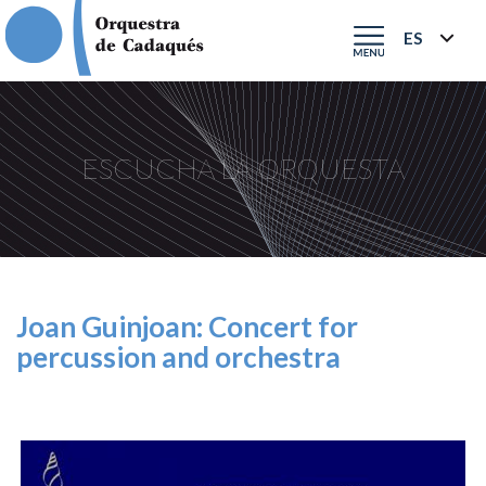
ESCUCHA LA ORQUESTA
Joan Guinjoan: Concert for
percussion and orchestra